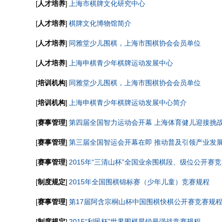
[
人才培养
]
上海市棋牌文化研究中心
[
人才培养
]
棋牌文化博物馆简介
[
人才培养
]
同雅堂少儿围棋，上海市围棋协会会员单位
[
人才培养
]
上海申棋青少年棋牌运动发展中心
[
培训机构
]
同雅堂少儿围棋，上海市围棋协会会员单位
[
培训机构
]
上海申棋青少年棋牌运动发展中心简介
[
赛事管理
]
第四届全国智力运动会开幕 上海体育健儿迎接挑
[
赛事管理
]
第三届全国智运会开幕在即 推动普及引领产业发
[
赛事管理
]
2015年“三清山杯”全国业余围棋段、级位公开赛
[
制度规定
]
2015年全国围棋锦标赛（少年儿童）竞赛规程
[
赛事管理
]
第17届阿含宗桐山杯中国围棋快棋公开赛竞赛规
[
制度规定
]
2015“利民杯”世界围棋星锐最强战竞赛规程