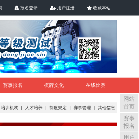
询
报名登录
用户注册
收藏本站
赛事报名
棋牌文化
在线比赛
网站
首页
培训机构
|
人才培养
|
制度规定
|
赛事管理
|
其他信息
赛事
报名
用户