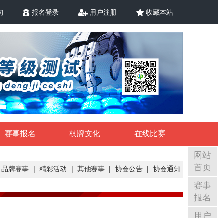
询
报名登录
用户注册
收藏本站
赛事报名
棋牌文化
在线比赛
网站
首页
品牌赛事
|
精彩活动
|
其他赛事
|
协会公告
|
协会通知
赛事
报名
用户