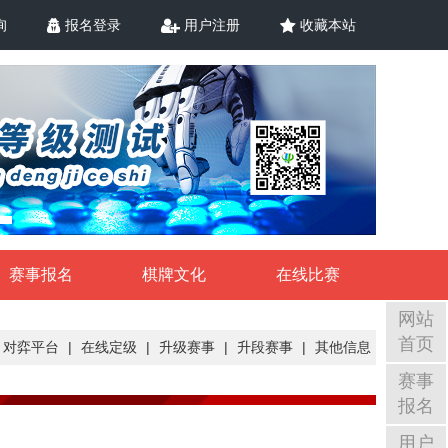
询
报名登录
用户注册
收藏本站
赛事报名
棋牌文化
在线比赛
网站
首页
对弈平台
|
在线定级
|
升级赛事
|
升段赛事
|
其他信息
赛事
报名
用户