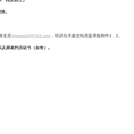
类推。
发送至
shweiqixh@163.com
，
培训当天递交纸质盖章版附件
1
、
2
。
以及原裁判员证书（如有）
。