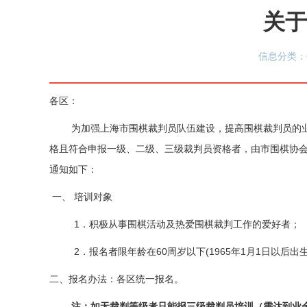
关于
信息分类：
各区：
为加强上海市围棋裁判员队伍建设，提高围棋裁判员的
格且符合申报一级、二级、三级裁判员资格者，由市围棋协
通知如下：
一、
培训对象
1．积极从事围棋活动及热爱围棋裁判工作的爱好者；
2
．报名者限
年龄在
60
周岁以下
(19
6
5
年
1
月
1
日以后出
二、报名办法：各区统一报名。
注：如无裁判等级者只能报三级裁判员培训
（
需达到业