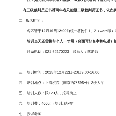
有三级裁判员证书满两年者只能报二级裁判员证书，依次
二、报名时间：
各区请于
1
2
月
1
9
日
12:00
前统一将
附件
1
、
2
（
word
版）
培训当天还需携带个人一寸照（背面写好名字和电话）
联系电话：
021-
62170223
；联系人：李老师
三、
培训
时间：
202
5
年
12月
22
日
-
23日9:00-16:00
四、
培训地点：上海棋院（
南京西路
595
号）2楼大厅
五、
培训人数：限
120人，报满为止
六
、
培训费：400元（培训现场交）
七
、
授课老师
: